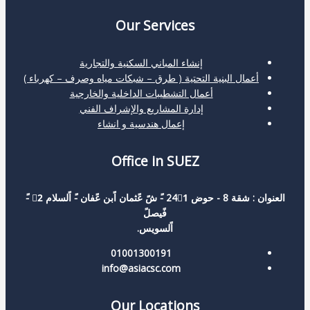
Our Services
إنشاء المباني السكنية والتجارية
أعمال البنية التحتية ( طرق – شبكات مياه وصرف – كهرباء )
أعمال التشطيبات الداخلية والخارجية
إدارة المشاريع والإشراف الفني
إعمال هندسية و انشاء
Office in SUEZ
العنوان : شقة 8 - حوض 241ً -ً شً عًثمان اًبن عًفان -ً اًلسلام 2ً -ً
فًيصلً
اًلسويس.
01001300191
info@asiacsc.com
Our Locations