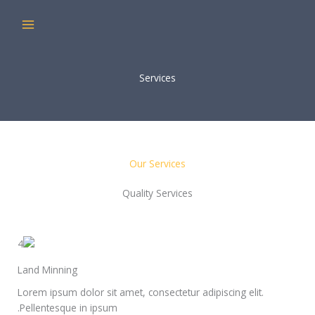
خطي
لى
لمحتوى
Services
Our Services
Quality Services
Land Minning
Lorem ipsum dolor sit amet, consectetur adipiscing elit.
Pellentesque in ipsum.