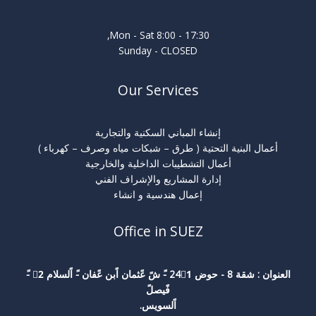
Mon - Sat 8:00 - 17:30,
Sunday - CLOSED
Our Services
إنشاء المباني السكنية والتجارية
أعمال البنية التحتية ( طرق – شبكات مياه وصرف – كهرباء )
أعمال التشطيبات الداخلية والخارجية
إدارة المشاريع والإشراف الفني
إعمال هندسية و انشاء
Office in SUEZ
العنوان : شقة 8 - حوض 241ً -ً شً عًثمان اًبن عًفان -ً اًلسلام 2ً -ً
فًيصلً
اًلسويس.