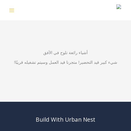
خطي
لى
لمحتوى
أشياء رائعة تلوح في الأفق
شيء كبير قيد التحضير! متجرنا قيد العمل وسيتم تشغيله قريبًا!
Build With Urban Nest